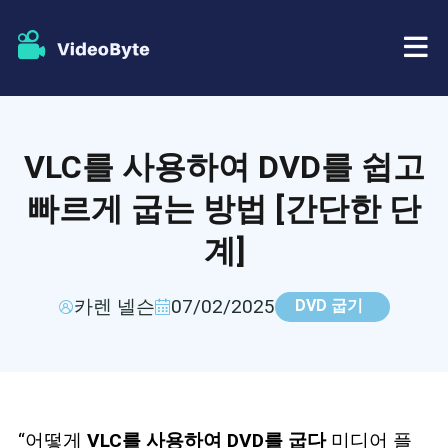
BD/DVD
VLC를 사용하여 DVD를 쉽고
가게
BD-DVD 리퍼
빠르게 굽는 방법 [간단한 단
자원
계]
DVD 리퍼
지원하다
블루레이 플레이어
카렌 넬슨
07/02/2025
DVD 굽기
DVD 크리에이터
DVD 복사
“어떻게
VLC를 사용하여 DVD를 굽다
미디어 플