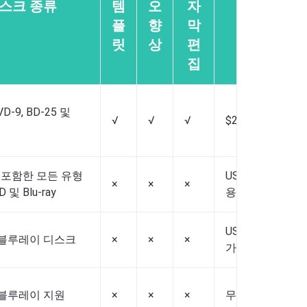
스크 종류
템
오
자
가
플
향
막
릿
상
편
집
VD-9, BD-25 및
√
√
√
$24.95부터 (무
를 포함한 모든 유형
US$29.95부터 
×
×
×
D 및 Blu-ray
용 가능)
US$49에서 (무
D, 블루레이 디스크
×
×
×
가능)
D, 블루레이 지원
×
×
×
무료(다른 프로 