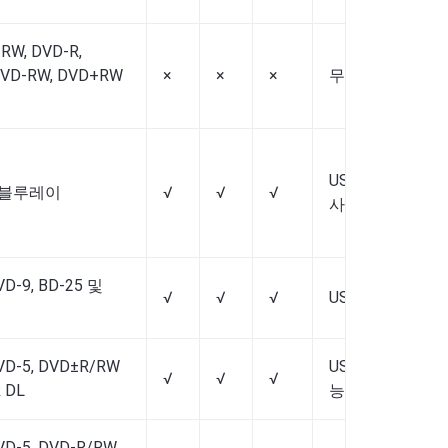
-RW, DVD-R,
DVD-RW, DVD+RW
×
×
×
무료
US$69.99부터
D/블루레이
√
√
√
사용 가능)
VD-9, BD-25 및
√
√
√
US$54.95에서
VD-5, DVD±R/RW
US$46.99부터 
√
√
√
 DL
능)
VD-5, DVD-R/RW,