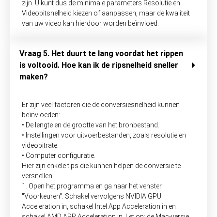
zijn. U kunt dus de minimale parameters Resolutie en
Videobitsnelheid kiezen of aanpassen, maar de kwaliteit
van uw video kan hierdoor worden beïnvloed.
Vraag 5. Het duurt te lang voordat het rippen
is voltooid. Hoe kan ik de ripsnelheid sneller
maken?
Er zijn veel factoren die de conversiesnelheid kunnen
beïnvloeden:
• De lengte en de grootte van het bronbestand.
• Instellingen voor uitvoerbestanden, zoals resolutie en
videobitrate.
• Computer configuratie.
Hier zijn enkele tips die kunnen helpen de conversie te
versnellen:
1. Open het programma en ga naar het venster
"Voorkeuren". Schakel vervolgens NVIDIA GPU
Acceleration in, schakel Intel App Acceleration in en
schakel AMD APP Acceleration in. Let op: de Mac-versie