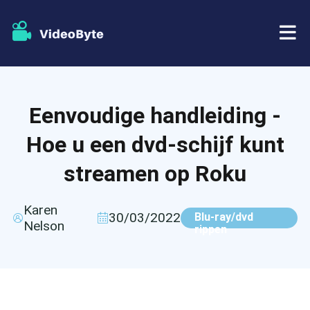
BD/DVD
Eenvoudige handleiding -
Winkel
BD-DVD-ripper
Hoe u een dvd-schijf kunt
Bronnen
DVD-ripper
streamen op Roku
Steun
Blu-ray speler
Karen
30/03/2022
Blu-ray/dvd
Nelson
rippen
DVD-maker
DVD-kopie
Blu-ray-kopie