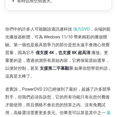
有時佔用空間過大。
你們中的許多人可能聽說過訊連科技
強力DVD
，尖端的藍
光播放器軟體，可為 Windows 11/10 帶來精彩的播放體
驗。第一個也是最具競爭力的部分是您永遠不會擔心視覺
質量，因為它不
僅支援 4K，也支援 8K 超高清
播放。更
重要的是，透過偵測所有原始內容，它將保留原始選單，
以便於控制，甚至
支援第二字幕顯示
如果你想學習外語，
這真是太棒了。
老實說，PowerDVD 23已經做到了最好，超越了許多競爭
對手，但我們必須告訴您，它的所有功能只有在您付費後
才能使用，而且價格不會在您的預算之內。沒有免費試
用，高級選項需要更多美元。但畢竟可以算是其中之一
最