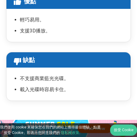
優點
輕巧易用。
支援3D播放。
缺點
不支援商業藍光光碟。
載入光碟時容易卡住。
PotPlayer 是一款完全免費的 PC 藍光播放器軟體，可播
我們使用 cookie 來確保您在我們的網站上獲得最佳體驗。點選
接受 Cookie
放未加密的藍光光碟、藍光 ISO 鏡像、DVD、CD 以及音
「接受 Cookie」即表示您同意我們的
隱私權政策
.