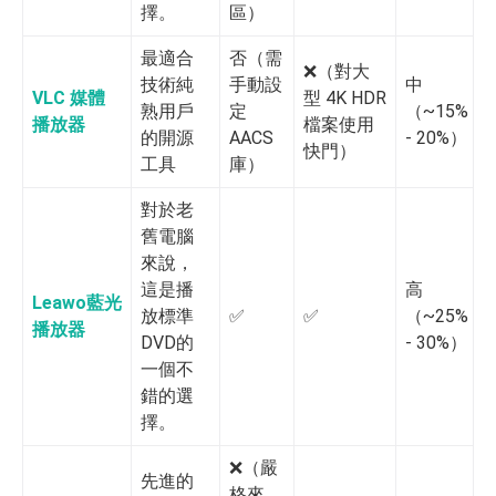
擇。
區）
最適合
否（需
❌️（對大
技術純
手動設
中
VLC 媒體
型 4K HDR
熟用戶
定
（~15%
播放器
檔案使用
的開源
AACS
- 20%）
快門）
工具
庫）
對於老
舊電腦
來說，
這是播
高
Leawo藍光
放標準
✅️
✅️
（~25%
播放器
DVD的
- 30%）
一個不
錯的選
擇。
❌️（嚴
先進的
格來