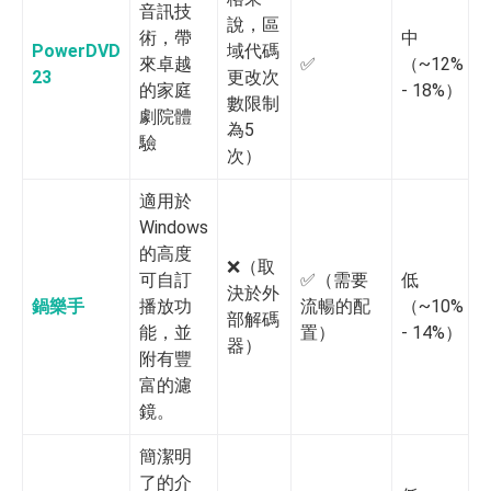
音訊技
說，區
術，帶
中
PowerDVD
域代碼
來卓越
✅️
（~12%
23
更改次
的家庭
- 18%）
數限制
劇院體
為5
驗
次）
適用於
Windows
的高度
❌️（取
可自訂
✅️（需要
低
決於外
鍋樂手
播放功
流暢的配
（~10%
部解碼
能，並
置）
- 14%）
器）
附有豐
富的濾
鏡。
簡潔明
了的介