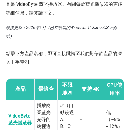
具是 VideoByte 藍光播放器。有關每款藍光播放器的更多
詳細信息，請閱讀下文。
最後更新：2026年5月（已在最新的Windows 11和macOS上測
試）
點擊下方產品名稱，即可直接跳轉至我們對每款產品的深
入上手評測。
不限
CPU使
產品
最適合
支持 4K
地區
用率
播放商
✅️（自
業藍光
動繞過
低
VideoByte
光碟的
A、
✅️
（~8%
藍光播放器
終極選
B、C
- 12%）