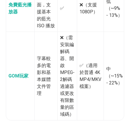
低
免費藍光播
面，支
❌️（支援
✅️
（~9%
放器
援基本
1080P）
- 13%）
的藍光
ISO 播放
❌️（需
安裝編
解碼
字幕較
器、開
多的電
啟
✅️（適用
中
影和基
MPEG-
於普通 4K
GOM玩家
（~15%
本媒體
2解碼
MP4/MKV
- 22%）
文件管
過濾器
檔案）
理
或更改
有限數
量的區
域碼）