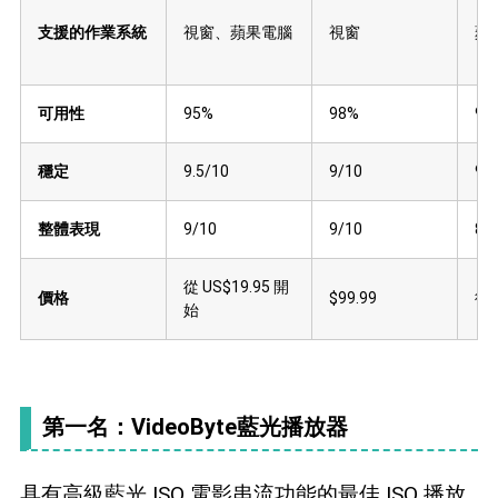
支援的作業系統
視窗、蘋果電腦
視窗
蘋
可用性
95%
98%
90
穩定
9.5/10
9/10
9/
整體表現
9/10
9/10
8/
從 US$19.95 開
價格
$99.99
從 
始
第一名：VideoByte藍光播放器
具有高級藍光 ISO 電影串流功能的最佳 ISO 播放