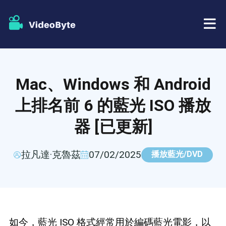
藍光/DVD
Mac、Windows 和 Android
店鋪
BD-DVD 開膛手
上排名前 6 的藍光 ISO 播放
資源
器 [已更新]
DVD 開膛手
支援
藍光播放器
拉凡達·克魯茲
07/02/2025
播放藍光/DVD
DVD製作者
DVD複製
如今，藍光 ISO 格式經常用於編碼藍光電影，以