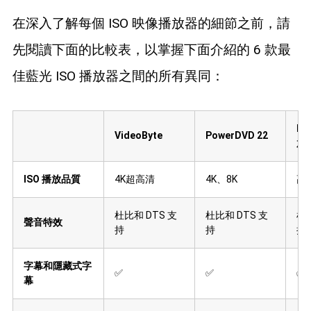
在深入了解每個 ISO 映像播放器的細節之前，請
先閱讀下面的比較表，以掌握下面介紹的 6 款最
佳藍光 ISO 播放器之間的所有異同：
Ma
VideoByte
PowerDVD 22
放器
ISO 播放品質
4K超高清
4K、8K
高清
杜比和 DTS 支
杜比和 DTS 支
杜比
聲音特效
持
持
持
字幕和隱藏式字
✅
✅
✅
幕