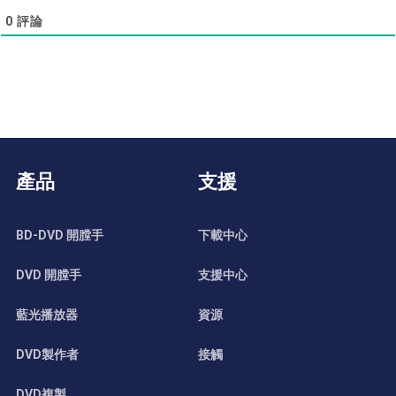
0
評論
產品
支援
BD-DVD 開膛手
下載中心
DVD 開膛手
支援中心
藍光播放器
資源
DVD製作者
接觸
DVD複製