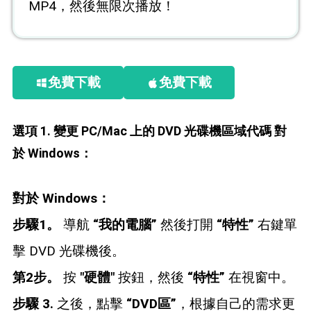
MP4，然後無限次播放！
免費下載
免費下載
選項 1. 變更 PC/Mac 上的 DVD 光碟機區域代碼 對
於 Windows：
對於 Windows：
步驟1。
導航
“我的電腦”
然後打開
“特性”
右鍵單
擊 DVD 光碟機後。
第2步。
按
"硬體"
按鈕，然後
“特性”
在視窗中。
步驟 3.
之後，點擊
“DVD區”
，根據自己的需求更