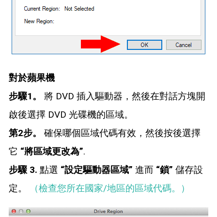
對於蘋果機
步驟1。
將 DVD 插入驅動器，然後在對話方塊開
啟後選擇 DVD 光碟機的區域。
第2步。
確保哪個區域代碼有效，然後按後選擇
它
“將區域更改為”
.
步驟 3.
點選
“設定驅動器區域”
進而
“鎖”
儲存設
定。
（檢查您所在國家/地區的區域代碼。）