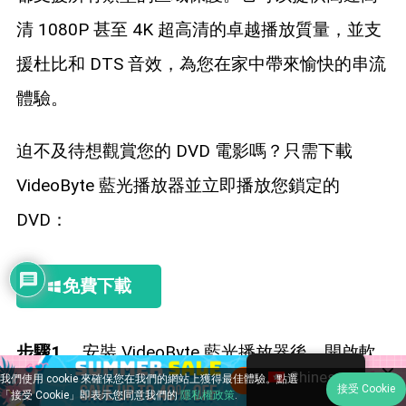
清 1080P 甚至 4K 超高清的卓越播放質量，並支
援杜比和 DTS 音效，為您在家中帶來愉快的串流
體驗。
迫不及待想觀賞您的 DVD 電影嗎？只需下載
VideoByte 藍光播放器並立即播放您鎖定的
DVD：
免費下載
步驟1。
安裝 VideoByte 藍光播放器後，開啟軟
Chinese
我們使用 cookie 來確保您在我們的網站上獲得最佳體驗。點選
體並插入用區域代碼鎖定的 DVD 光碟。
接受 Cookie
「接受 Cookie」即表示您同意我們的
隱私權政策
.