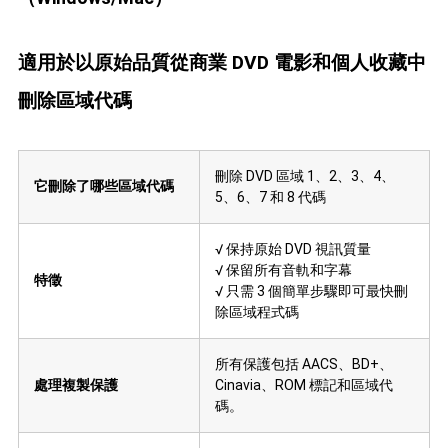
適用於以原始品質從商業 DVD 電影和個人收藏中
刪除區域代碼
刪除 DVD 區域 1、2、3、4、
它刪除了哪些區域代碼
5、6、7 和 8 代碼
√ 保持原始 DVD 視訊質量
√ 保留所有音軌和字幕
特徵
√ 只需 3 個簡單步驟即可最快刪
除區域程式碼
所有保護包括 AACS、BD+、
處理複製保護
Cinavia、ROM 標記和區域代
碼。