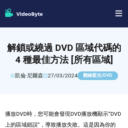
藍光/DVD
解鎖或繞過 DVD 區域代碼的
店鋪
BD-DVD 開膛手
4 種最佳方法 [所有區域]
資源
DVD 開膛手
凱倫·尼爾森
27/03/2024
翻錄藍光/DVD
支援
藍光播放器
DVD製作者
播放DVD時，您可能會發現DVD播放機顯示“DVD
DVD複製
上的區域錯誤”，導致播放失敗。這是因為你的