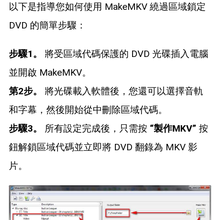
以下是指導您如何使用 MakeMKV 繞過區域鎖定
DVD 的簡單步驟：
步驟1。
將受區域代碼保護的 DVD 光碟插入電腦
並開啟 MakeMKV。
第2步。
將光碟載入軟體後，您還可以選擇音軌
和字幕，然後開始從中刪除區域代碼。
步驟3。
所有設定完成後，只需按
“製作MKV”
按
鈕解鎖區域代碼並立即將 DVD 翻錄為 MKV 影
片。