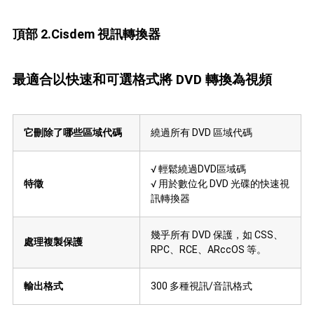
頂部 2.Cisdem 視訊轉換器
最適合以快速和可選格式將 DVD 轉換為視頻
它刪除了哪些區域代碼
繞過所有 DVD 區域代碼
√ 輕鬆繞過DVD區域碼
特徵
√ 用於數位化 DVD 光碟的快速視
訊轉換器
幾乎所有 DVD 保護，如 CSS、
處理複製保護
RPC、RCE、ARccOS 等。
輸出格式
300 多種視訊/音訊格式