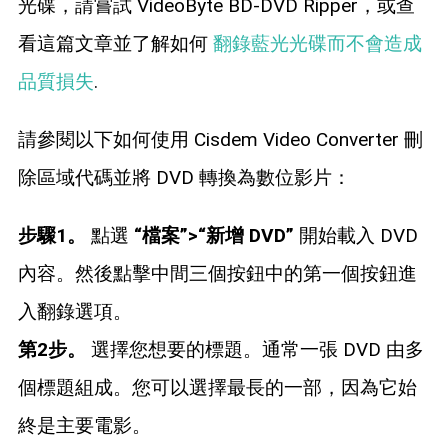
光碟，請嘗試 VideoByte BD-DVD Ripper，或查
看這篇文章並了解如何
翻錄藍光光碟而不會造成
品質損失
.
請參閱以下如何使用 Cisdem Video Converter 刪
除區域代碼並將 DVD 轉換為數位影片：
步驟1。
點選
“檔案”>“新增 DVD”
開始載入 DVD
內容。然後點擊中間三個按鈕中的第一個按鈕進
入翻錄選項。
第2步。
選擇您想要的標題。通常一張 DVD 由多
個標題組成。您可以選擇最長的一部，因為它始
終是主要電影。