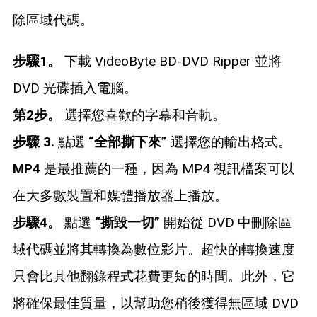
除區域代碼。
步驟1。
下載 VideoByte BD-DVD Ripper 並將
DVD 光碟插入電腦。
第2步。
選擇您喜歡的字幕和音軌。
步驟 3.
點選
“全部撕下來”
選擇您的輸出格式。
MP4
是最推薦的一種，因為 MP4 視訊檔案可以
在大多數裝置和媒體播放器上播放。
步驟4。
點選
“撕毀一切”
開始從 DVD 中刪除區
域代碼並將其轉換為數位影片。超快的轉換速度
只會比其他翻錄程式花費更短的時間。此外，它
將確保最佳質量，以幫助您稍後獲得無區域 DVD