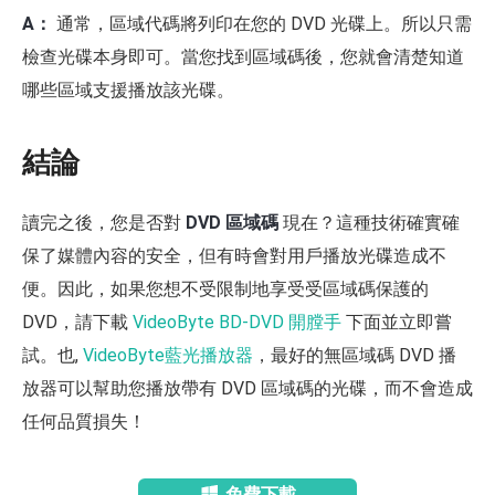
A：
通常，區域代碼將列印在您的 DVD 光碟上。所以只需
檢查光碟本身即可。當您找到區域碼後，您就會清楚知道
哪些區域支援播放該光碟。
結論
讀完之後，您是否對
DVD 區域碼
現在？這種技術確實確
保了媒體內容的安全，但有時會對用戶播放光碟造成不
便。因此，如果您想不受限制地享受受區域碼保護的
DVD，請下載
VideoByte BD-DVD 開膛手
下面並立即嘗
試。也,
VideoByte藍光播放器
，最好的無區域碼 DVD 播
放器可以幫助您播放帶有 DVD 區域碼的光碟，而不會造成
任何品質損失！
免費下載