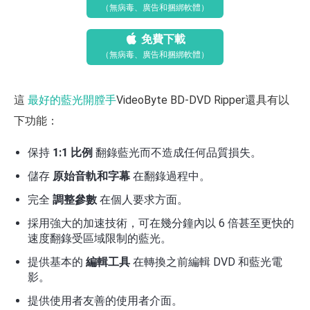
（無病毒、廣告和捆綁軟體）
免費下載
（無病毒、廣告和捆綁軟體）
這
最好的藍光開膛手
VideoByte BD-DVD Ripper還具有以
下功能：
保持
1:1 比例
翻錄藍光而不造成任何品質損失。
儲存
原始音軌和字幕
在翻錄過程中。
完全
調整參數
在個人要求方面。
採用強大的加速技術，可在幾分鐘內以 6 倍甚至更快的
速度翻錄受區域限制的藍光。
提供基本的
編輯工具
在轉換之前編輯 DVD 和藍光電
影。
提供使用者友善的使用者介面。