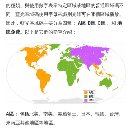
的種類。與使用數字表示特定區域或地區的普通區域碼不
同，藍光區域碼使用字母來識別光碟可在哪個區域播放。
因此，藍光區域碼主要分為四種：
A區
,
B區
,
C區
， 和
地
區免費
。以下是它們的簡單介紹：
A區：
包括北美、南美、美屬領土、日本、韓國、台灣、
東南亞其他地區等地區。