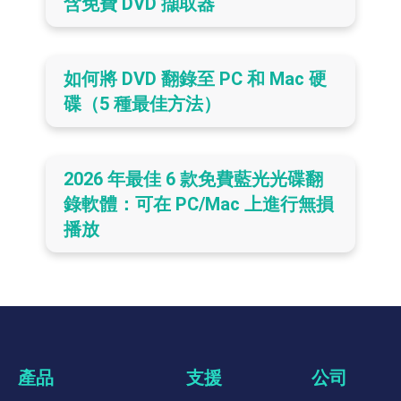
含免費 DVD 擷取器
如何將 DVD 翻錄至 PC 和 Mac 硬
碟（5 種最佳方法）
2026 年最佳 6 款免費藍光光碟翻
錄軟體：可在 PC/Mac 上進行無損
播放
產品
支援
公司