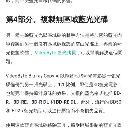
影，而不受藍光區域代碼的影響。
第4部分。複製無區域藍光光碟
另一種去除藍光光碟區域碼的棘手方法是將加密的藍光內
容複製到另一個沒有區域碼保護的空白光碟上。專業的藍
光複製軟體，
VideoByte 藍光拷貝
，可以幫助解決這個問
題。
VideoByte Blu-ray Copy 可以輕鬆地將藍光電影從一張光
碟備份到另一張光碟上，
1:1 比例
。即使是3D藍光電影，
也能完全保持原汁原味的效果。支援的藍光格式包括
BD-
R、BD-RE、BD-R DL 和 BD-RE DL
。此外，流行的 BD50
和 BD25 藍光類型可以進行壓縮而不會損失品質。
使用這款藍光區域碼移除工具，將受區域限制的藍光光碟