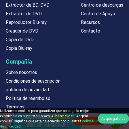
Extractor de BD-DVD
Centro de descargas
Extractor de DVD
Centro de Apoyo
Reproductor Blu-ray
Recursos
Creador de DVD
Contacto
Copia de DVD
Copia Blu-ray
Compañía
Sobre nosotros
Condiciones de suscripción
política de privacidad
Politica de reembolso
Términos
Utilizamos cookies para garantizar que obtenga la mejor
Elige lengua
experiencia en nuestro sitio web. Al hacer clic en "Aceptar
Acepto galletas
cookies" significa que está de acuerdo con nuestras
política
de privacidad
.
Suscríbete para recibir noticias, información de ventas y