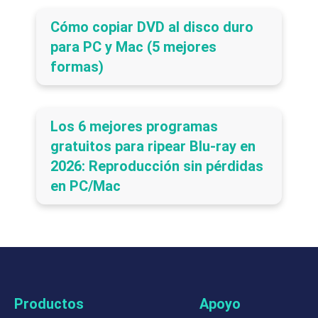
Cómo copiar DVD al disco duro
para PC y Mac (5 mejores
formas)
Los 6 mejores programas
gratuitos para ripear Blu-ray en
2026: Reproducción sin pérdidas
en PC/Mac
Productos
Apoyo