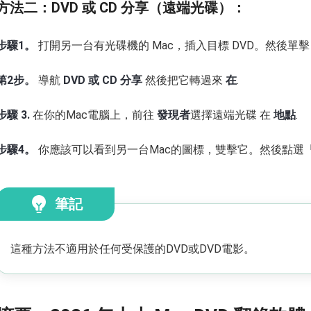
方法二：DVD 或 CD 分享（遠端光碟）：
步驟1。
打開另一台有光碟機的 Mac，插入目標 DVD。然後單
第2步。
導航
DVD 或 CD 分享
然後把它轉過來
在
.
步驟 3.
在你的Mac電腦上，前往
發現者
選擇遠端光碟 在
地點
.
步驟4。
你應該可以看到另一台Mac的圖標，雙擊它。然後點選「
筆記
這種方法不適用於任何受保護的DVD或DVD電影。