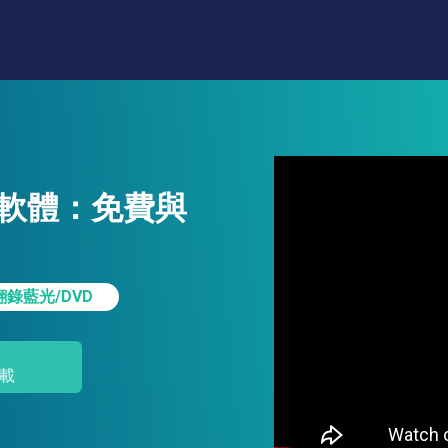
翻錄軟體：免費與
翻錄藍光/DVD
載