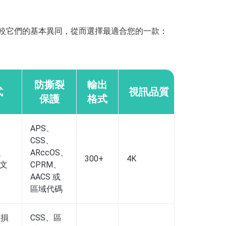
比較它們的基本異同，從而選擇最適合您的一款：
防撕裂
輸出
式
視訊品質
保護
格式
APS、
藍
CSS、
Windows
碟、
ARccOS、
11/10/8.1
300+
4K
 文
CPRM、
MacOS X 
AACS 或
版本
區域代碼
、損
CSS、區