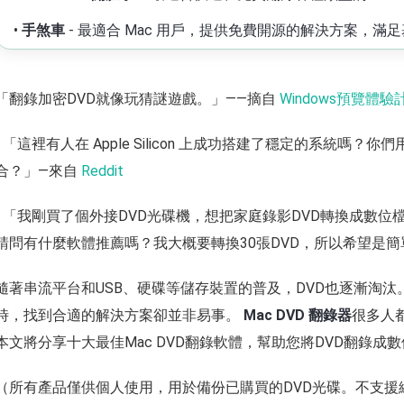
•
手煞車
- 最適合 Mac 用戶，提供免費開源的解決方案，滿
「翻錄加密DVD就像玩猜謎遊戲。」——摘自
Windows預覽體驗
• 「這裡有人在 Apple Silicon 上成功搭建了穩定的系統嗎
合？」—來自
Reddit
• 「我剛買了個外接DVD光碟機，想把家庭錄影DVD轉換成數位
請問有什麼軟體推薦嗎？我大概要轉換30張DVD，所以希望是簡
隨著串流平台和USB、硬碟等儲存裝置的普及，DVD也逐漸淘汰
時，找到合適的解決方案卻並非易事。
Mac DVD 翻錄器
很多人
本文將分享十大最佳Mac DVD翻錄軟體，幫助您將DVD翻錄
（所有產品僅供個人使用，用於備份已購買的DVD光碟。不支援