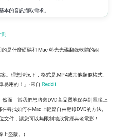
足基本的音訊擷取需求。
計劃
？你們用的是什麼硬碟和 Mac 藍光光碟翻錄軟體的組
檔案。理想情況下，格式是.MP4或其他類似格式。
單易用的！」-來自
Reddit
。然而，當我們想將舊DVD高品質地保存到電腦上
都在尋找如何在Mac上輕鬆自由翻錄DVD的方法。
成數位文件，讓您可以無限制地欣賞經典老電影！
線上盜版。）