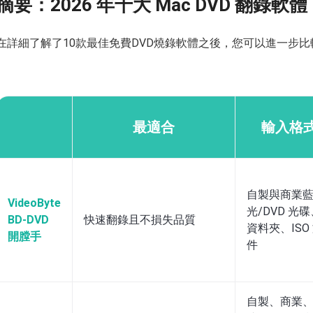
摘要：2026 年十大 Mac DVD 翻錄軟體
在詳細了解了10款最佳免費DVD燒錄軟體之後，您可以進一步
最適合
輸入格
自製與商業
VideoByte
光/DVD 光
BD-DVD
快速翻錄且不損失品質
資料夾、ISO
開膛手
件
自製、商業