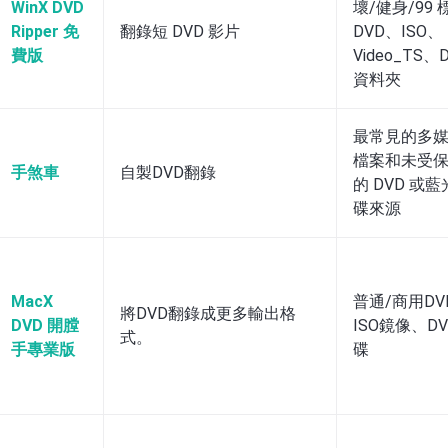
WinX DVD
壞/健身/99 
Ripper 免
翻錄短 DVD 影片
DVD、ISO、
費版
Video_TS、
資料夾
最常見的多
檔案和未受
手煞車
自製DVD翻錄
的 DVD 或
碟來源
MacX
普通/商用DV
將DVD翻錄成更多輸出格
DVD 開膛
ISO鏡像、D
式。
手專業版
碟