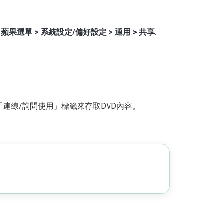
擊
蘋果選單 > 系統設定/偏好設定 > 通用 > 共享
.
連線/詢問使用」標籤來存取DVD內容。