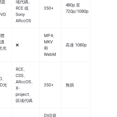
標題
域代碼、
Windows
480p 至
RCE 或
350+
和 macOS 
720p/1080p
DVD
Sony
高版本
ARccOS
媒體
MP4、
Windows
保護
MKV
❌
高達 1080p
本、macOS
藍光光
和
高版本、Li
WebM
RCE、
Windows
CSS、
2000、20
D、
ARccOS、
Vista、Wi
VD光
350+
無損
X-
11/10/8/8
project、
MacOS X 
區域代碼
版本
DVD資