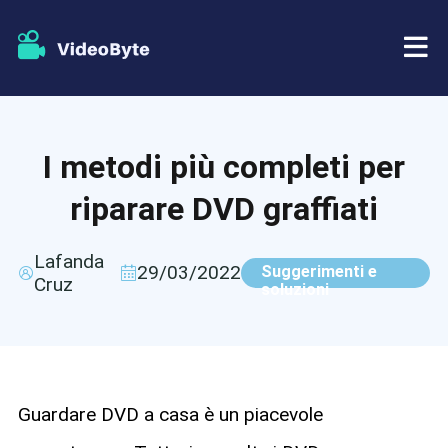
BD/DVD
I metodi più completi per
Negozio
Ripper BD-DVD
riparare DVD graffiati
Risorse
Ripper di DVD
Lafanda
29/03/2022
Suggerimenti e
Cruz
Supporto
soluzioni
Lettore Blu-ray
Creatore di DVD
Copia DVD
Guardare DVD a casa è un piacevole
Copia Blu-ray