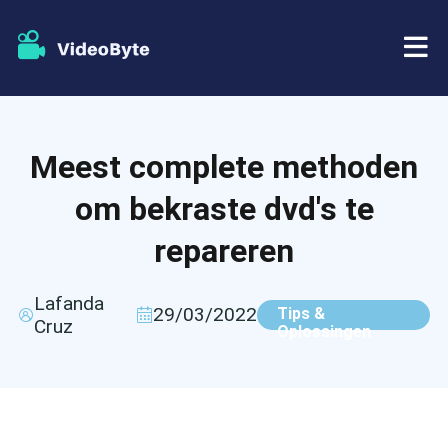
BD/DVD
Meest complete methoden
Winkel
BD-DVD-ripper
om bekraste dvd's te
Bronnen
DVD-ripper
repareren
Steun
Blu-ray speler
Lafanda
29/03/2022
Tips &
Cruz
Oplossingen
DVD-maker
DVD-kopie
Blu-ray-kopie