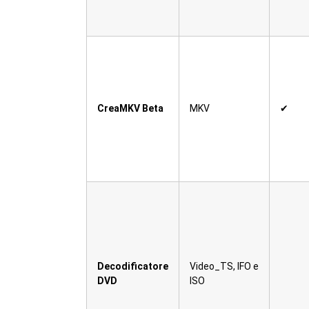
CreaMKV Beta
MKV
✔
Decodificatore
Video_TS, IFO e
DVD
ISO