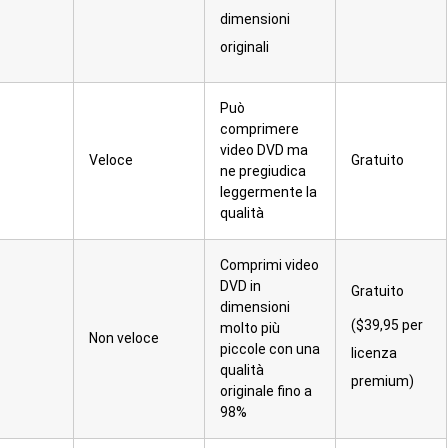
dimensioni
originali
Può
comprimere
video DVD ma
Veloce
Gratuito
ne pregiudica
leggermente la
qualità
Comprimi video
DVD in
Gratuito
dimensioni
($39,95 per
molto più
Non veloce
piccole con una
licenza
qualità
premium)
originale fino a
98%