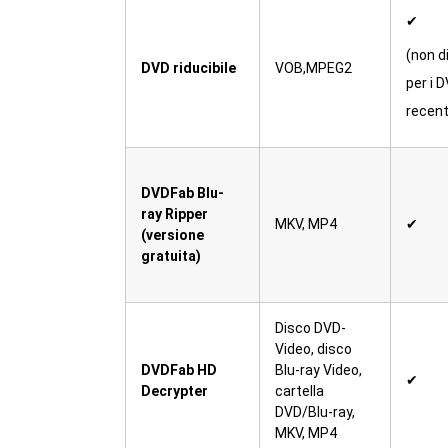
✔
(non d
DVD riducibile
VOB,MPEG2
per i 
recent
DVDFab Blu-
ray Ripper
MKV, MP4
✔
(versione
gratuita)
Disco DVD-
Video, disco
DVDFab HD
Blu-ray Video,
✔
Decrypter
cartella
DVD/Blu-ray,
MKV, MP4