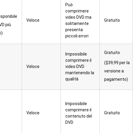
Può
comprimere
isponibile
video DVD ma
Veloce
Gratuito
solitamente
DVD più
presenta
i)
piccoli errori
Gratuito
Impossibile
comprimere il
($39,99 per la
Veloce
video DVD
versione a
mantenendo la
qualità
pagamento)
Impossibile
comprimere il
Veloce
Gratuito
contenuto del
DVD