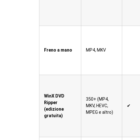
Freno a mano
MP4, MKV
WinX DVD
350+ (MP4,
Ripper
MKV, HEVC,
✔
(edizione
MPEG e altro)
gratuita)