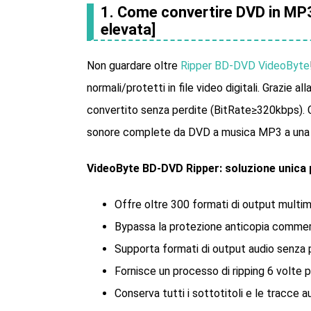
1. Come convertire DVD in MP3 
elevata]
Non guardare oltre
Ripper BD-DVD VideoByte
normali/protetti in file video digitali. Grazie a
convertito senza perdite (BitRate≥320kbps). Co
sonore complete da DVD a musica MP3 a una 
VideoByte BD-DVD Ripper: soluzione unica pe
Offre oltre 300 formati di output multime
Bypassa la protezione anticopia commer
Supporta formati di output audio senza
Fornisce un processo di ripping 6 volte 
Conserva tutti i sottotitoli e le tracce 