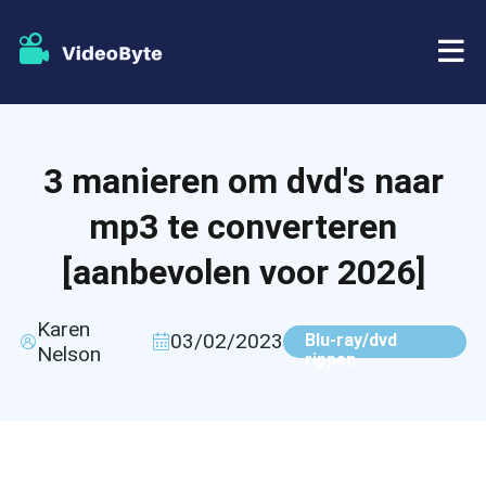
BD/DVD
3 manieren om dvd's naar
Winkel
BD-DVD-ripper
mp3 te converteren
Bronnen
DVD-ripper
[aanbevolen voor 2026]
Steun
Blu-ray speler
Karen
03/02/2023
Blu-ray/dvd
Nelson
rippen
DVD-maker
DVD-kopie
Blu-ray-kopie