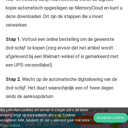
kopie automatisch opgeslagen op MemoryCloud en kunt u
deze downloaden. Dit zijn de stappen die u moet
verwerken:
Stap 1.
Voltooi een online bestelling om de gewenste
dvd-schijf te kopen (zorg ervoor dat het artikel wordt
afgeleverd bij een Walmart-winkel of is gemarkeerd met
een UPS-verzendlabel).
Stap 2.
Wacht op de automatische digitalisering van de
dvd-schijf. Het duurt waarschijnlijk een of twee dagen
sinds de aankoopdatum.
Wij gebruiken cookies om ervoor te zorgen dat u de beste
Stap 3.
Log in op uw MemoryCloud-account om de
ervaring krijgt op onze website. Als u op ‘Cookies
Accepteer cookies
digitale kopie te vinden en download deze om later op
accepteren’ klikt, betekent dit dat u akkoord gaat met onze
Privacybeleid
.
USB te zetten.