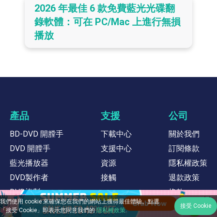
2026 年最佳 6 款免費藍光光碟翻
錄軟體：可在 PC/Mac 上進行無損
播放
產品
支援
公司
BD-DVD 開膛手
下載中心
關於我們
DVD 開膛手
支援中心
訂閱條款
藍光播放器
資源
隱私權政策
DVD製作者
接觸
退款政策
DVD複製
條款
我們使用 cookie 來確保您在我們的網站上獲得最佳體驗。點選
藍光拷貝
選擇語言
接受 Cookie
「接受 Cookie」即表示您同意我們的
隱私權政策
.