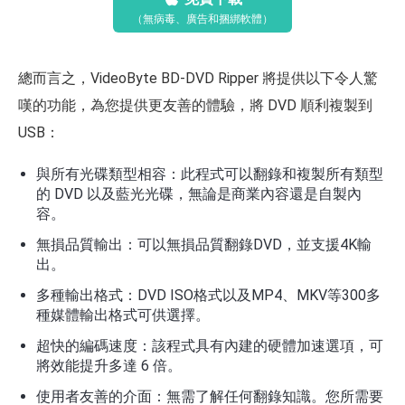
（無病毒、廣告和捆綁軟體）
總而言之，VideoByte BD-DVD Ripper 將提供以下令人驚
嘆的功能，為您提供更友善的體驗，將 DVD 順利複製到
USB：
與所有光碟類型相容：此程式可以翻錄和複製所有類型
的 DVD 以及藍光光碟，無論是商業內容還是自製內
容。
無損品質輸出：可以無損品質翻錄DVD，並支援4K輸
出。
多種輸出格式：DVD ISO格式以及MP4、MKV等300多
種媒體輸出格式可供選擇。
超快的編碼速度：該程式具有內建的硬體加速選項，可
將效能提升多達 6 倍。
使用者友善的介面：無需了解任何翻錄知識。您所需要