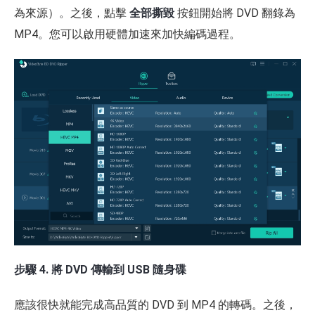
為來源）。之後，點擊
全部撕毀
按鈕開始將 DVD 翻錄為
MP4。您可以啟用硬體加速來加快編碼過程。
步驟 4. 將 DVD 傳輸到 USB 隨身碟
應該很快就能完成高品質的 DVD 到 MP4 的轉碼。之後，