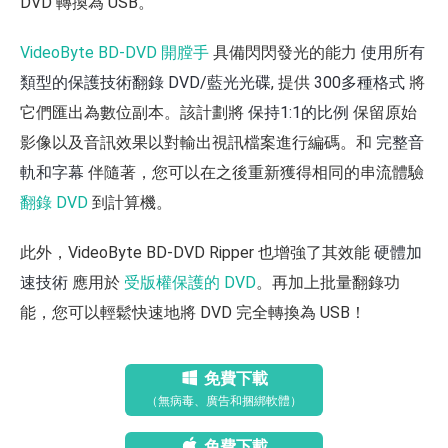
DVD 轉換為 USB。
VideoByte BD-DVD 開膛手
具備閃閃發光的能力
使用所有
類型的保護技術翻錄 DVD/藍光光碟
, 提供
300多種格式
將
它們匯出為數位副本。該計劃將
保持1:1的比例
保留原始
影像以及音訊效果以對輸出視訊檔案進行編碼。和
完整音
軌和字幕
伴隨著，您可以在之後重新獲得相同的串流體驗
翻錄 DVD
到計算機。
此外，VideoByte BD-DVD Ripper 也增強了其效能
硬體加
速技術
應用於
受版權保護的 DVD
。再加上批量翻錄功
能，您可以輕鬆快速地將 DVD 完全轉換為 USB！
免費下載
（無病毒、廣告和捆綁軟體）
免費下載