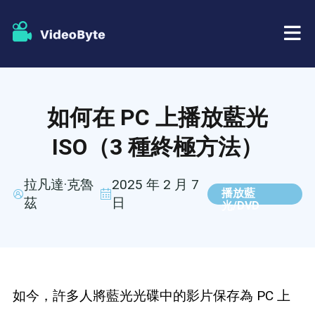
藍光/DVD
如何在 PC 上播放藍光
店鋪
BD-DVD 開膛手
ISO（3 種終極方法）
資源
DVD 開膛手
拉凡達·克魯
2025 年 2 月 7
播放藍
茲
日
光/DVD
支援
藍光播放器
DVD製作者
DVD複製
如今，許多人將藍光光碟中的影片保存為 PC 上