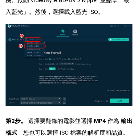
機。啟動 VideoByte BD-DVD Ripper 並點擊「載
入藍光」。然後，選擇載入藍光 ISO。
第2步。
選擇要翻錄的電影並選擇
MP4
作為
輸出
格式
。您也可以選擇 ISO 檔案的解析度和品質。