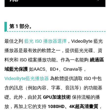
第 1 部分。
最佳之列
藍光 ISO 播放器選擇
，VideoByte 藍光
播放器是最有效的軟體之一，提供藍光光碟、資
料夾和 ISO 檔案播放功能。作為一名能夠
繞過區
域藍光保護
如AACS、BD+、Cinavia等，
VideoByte藍光播放器
為軟體提供讀取 ISO 中包
含的訊息（例如內容、字幕、音訊等）的功能基
礎。此外，由於其
GPU加速技術
保持流暢的播
放，再加上它的支持
1080HD、4K超高清畫質
，