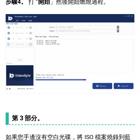
步驟4。
打 ”
開始
」然後開始燃燒過程。
第 3 部分。
如果您手邊沒有空白光碟，將 ISO 檔案燒錄到藍