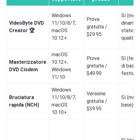
Windows
Sì (mode
Prova
VideoByte DVD
11/10/8/7;
dinamici
gratuita /
Creator 🏆
macOS
statici d
$29.95
10.12+
qualità)
macOS
Prova
Sì (temi 
Masterizzatore
10.12+;
gratuita /
di base 
DVD Cisdem
Windows
$49.99
festivi)
11/10
Windows
Versione
Bruciatura
11/10/8/7;
Sì (mode
gratuita /
rapida (NCH)
macOS
base)
$39.95
10.10+