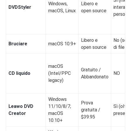
Sì (men
Windows,
Libero e
DVDStyler
interatti
macOS, Linux
open source
personali
Libero e
No (solo
Bruciare
macOS 10.9+
open source
di file s
macOS
Gratuito /
CD liquido
(Intel/PPC
NO
Abbandonato
legacy)
Windows
Prova
Leawo DVD
11/10/8/7;
Sì (oltre
gratuita /
Creator
macOS
preset)
$39.95
10.10+