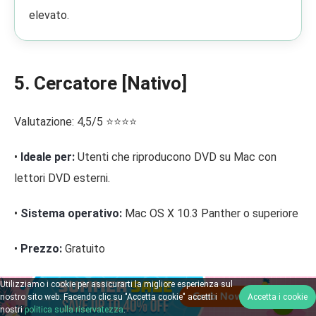
elevato.
5. Cercatore [Nativo]
Valutazione: 4,5/5 ⭐⭐⭐⭐
•
Ideale per:
Utenti che riproducono DVD su Mac con
lettori DVD esterni.
•
Sistema operativo:
Mac OS X 10.3 Panther o superiore
•
Prezzo:
Gratuito
Per chi non vuole scaricare software extra che occupino
Utilizziamo i cookie per assicurarti la migliore esperienza sul
nostro sito web. Facendo clic su "Accetta cookie" accetti i
Accetta i cookie
spazio sul Mac, Finder è probabilmente la soluzione ideale.
nostri
politica sulla riservatezza
.