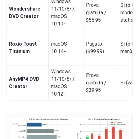
Windows
Prova
Sì (oltr
Wondershare
11/10/8/7;
gratuita /
modelli
DVD Creator
macOS
$55.95
statici/d
10.10+
Roxio Toast
macOS
Pagato
Sì (oltre
Titanium
10.14+
($99.99)
menù a 
Windows
Prova
AnyMP4 DVD
11/10/8/7;
gratuita /
Sì (vari st
Creator
macOS
$39.95
10.12+