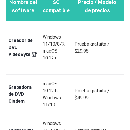
Nombre del
SO
Precio / Modelo
software
compatible
de precios
Windows
Sí
Creador de
11/10/8/7;
Prueba gratuita /
di
DVD
macOS
$29.95
es
VideoByte 🏆
10.12+
en
macOS
Grabadora
10.12+;
Prueba gratuita /
Sí
de DVD
Windows
$49.99
bá
Cisdem
11/10
Windows