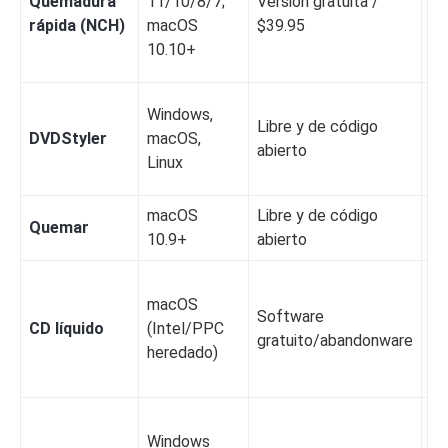
Quemadura
11/10/8/7;
Versión gratuita /
Sí
rápida (NCH)
macOS
$39.95
10.10+
Windows,
Sí
Libre y de código
DVDStyler
macOS,
in
abierto
Linux
pe
macOS
Libre y de código
No
Quemar
10.9+
abierto
ar
macOS
Software
CD líquido
(Intel/PPC
N
gratuito/abandonware
heredado)
Windows