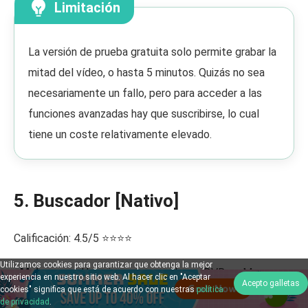
Limitación
La versión de prueba gratuita solo permite grabar la
mitad del vídeo, o hasta 5 minutos. Quizás no sea
necesariamente un fallo, pero para acceder a las
funciones avanzadas hay que suscribirse, lo cual
tiene un coste relativamente elevado.
5. Buscador [Nativo]
Calificación: 4.5/5 ⭐⭐⭐⭐
Utilizamos cookies para garantizar que obtenga la mejor
•
Mejor para:
Usuarios que reproducen DVD en Mac con
experiencia en nuestro sitio web. Al hacer clic en "Aceptar
Acepto galletas
cookies" significa que está de acuerdo con nuestras
política
reproductores de DVD externos.
de privacidad
.