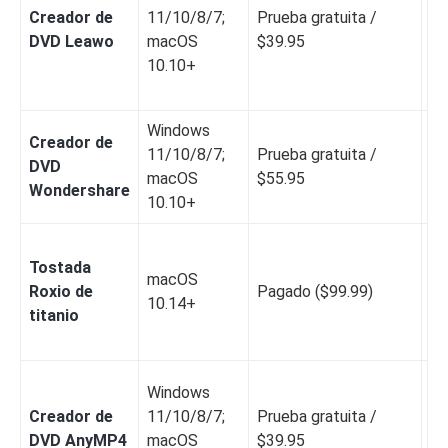
Creador de
11/10/8/7;
Prueba gratuita /
Sí
DVD Leawo
macOS
$39.95
pr
10.10+
Windows
Creador de
Sí
11/10/8/7;
Prueba gratuita /
DVD
pl
macOS
$55.95
Wondershare
es
10.10+
Tostada
macOS
Sí
Roxio de
Pagado ($99.99)
10.14+
te
titanio
Windows
Creador de
11/10/8/7;
Prueba gratuita /
Sí
DVD AnyMP4
macOS
$39.95