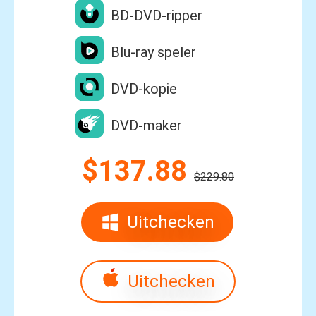
BD-DVD-ripper
Blu-ray speler
DVD-kopie
DVD-maker
$137.88
$229.80
Uitchecken
Uitchecken