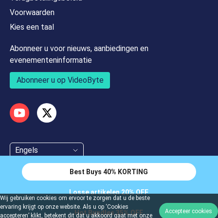
Voorwaarden
Kies een taal
Abonneer u voor nieuws, aanbiedingen en
evenementeninformatie
Abonneer u op VideoByte
Engels
Best Buys 40% KORTING
Losse artikelen 20% OFF
Wij gebruiken cookies om ervoor te zorgen dat u de beste
ervaring krijgt op onze website. Als u op ‘Cookies
Copyright © 2026 Videobyte. Alle rechten voorbehouden.
Accepteer cookies
Hot Bundles 35% OFF
accepteren’ klikt, betekent dit dat u akkoord gaat met onze