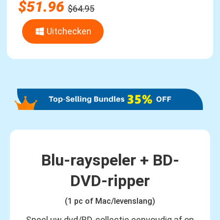
$51.96
$64.95
Uitchecken
Blu-rayspeler + BD-
DVD-ripper
(1 pc of Mac/levenslang)
Speel uw dvd/BD-collectie eenvoudig af op