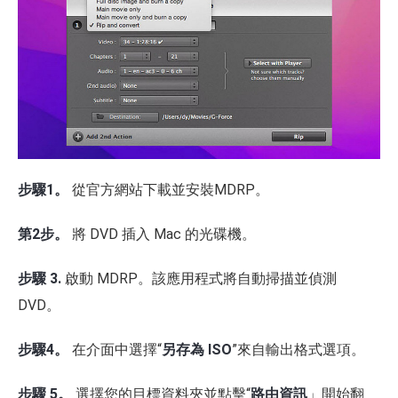
步驟1。
從官方網站下載並安裝MDRP。
第2步。
將 DVD 插入 Mac 的光碟機。
步驟 3.
啟動 MDRP。該應用程式將自動掃描並偵測
DVD。
步驟4。
在介面中選擇“
另存為 ISO
”來自輸出格式選項。
步驟 5。
選擇您的目標資料夾並點擊“
路由資訊
」開始翻