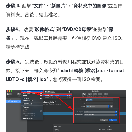
步驟 3.
點擊 ”
文件
” > “
新圖片
” > “
資料夾中的圖像
”並選擇
資料夾。然後，給出檔名。
步驟4。
改變“
影像格式
“ 到 ”
DVD/CD母帶
”並點擊“
節
省
」。現在，磁碟工具將需要一些時間從 DVD 建立 ISO。
請等待完成。
步驟 5。
完成後，啟動終端應用程式並找到該資料夾的目
錄。接下來，輸入命令列“
hdiutil 轉換 [檔名].cdr -format
UDTO -o [檔名[.iso
”，您將獲得一個 ISO 檔案。