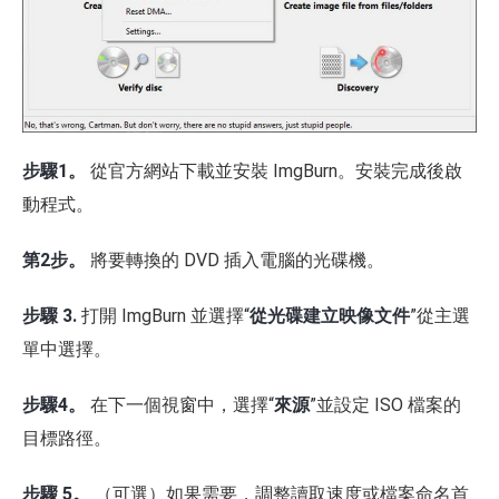
步驟1。
從官方網站下載並安裝 ImgBurn。安裝完成後啟
動程式。
第2步。
將要轉換的 DVD 插入電腦的光碟機。
步驟 3.
打開 ImgBurn 並選擇“
從光碟建立映像文件
”從主選
單中選擇。
步驟4。
在下一個視窗中，選擇“
來源
”並設定 ISO 檔案的
目標路徑。
步驟 5。
（可選）如果需要，調整讀取速度或檔案命名首