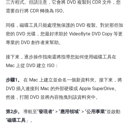
三方程式。但請注意，它會將 DVD 複製到 CDR 文件，您
需要自行將 CDR 轉換為 ISO。
同樣，磁碟工具只能處理無保護的 DVD 複製。對於那些加
密的 DVD 光碟，您最好求助於 VideoByte DVD Copy 等更
專業的 DVD 創作者來幫助。
接下來，逐步操作指南還將指導您如何使用磁碟工具在
Mac 上從 DVD 建立 ISO：
步驟1。
在 Mac 上建立並命名一個新資料夾。接下來，將
DVD 插入連接到 Mac 的外部硬碟或 Apple SuperDrive。
然後，打開 DVD 並將內容拖曳到該資料夾中。
第2步。
導航至“
發現者
” > “
應用領域
” > “
公用事業
”並啟動
“
磁碟工具
」。