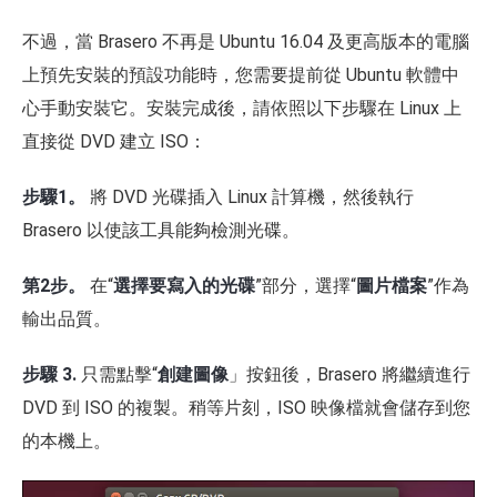
不過，當 Brasero 不再是 Ubuntu 16.04 及更高版本的電腦
上預先安裝的預設功能時，您需要提前從 Ubuntu 軟體中
心手動安裝它。安裝完成後，請依照以下步驟在 Linux 上
直接從 DVD 建立 ISO：
步驟1。
將 DVD 光碟插入 Linux 計算機，然後執行
Brasero 以使該工具能夠檢測光碟。
第2步。
在“
選擇要寫入的光碟
”部分，選擇“
圖片檔案
”作為
輸出品質。
步驟 3.
只需點擊“
創建圖像
」按鈕後，Brasero 將繼續進行
DVD 到 ISO 的複製。稍等片刻，ISO 映像檔就會儲存到您
的本機上。