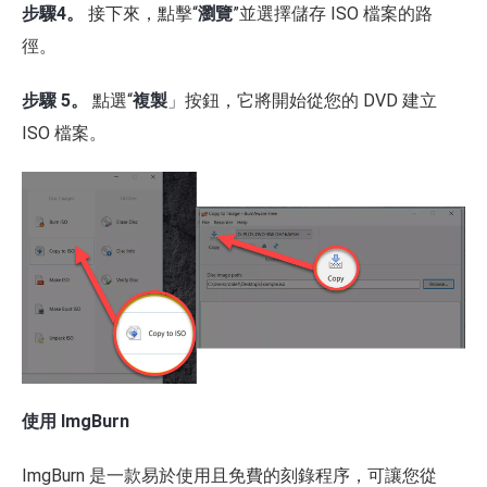
步驟4。
接下來，點擊“
瀏覽
”並選擇儲存 ISO 檔案的路
徑。
步驟 5。
點選“
複製
」按鈕，它將開始從您的 DVD 建立
ISO 檔案。
使用 ImgBurn
ImgBurn 是一款易於使用且免費的刻錄程序，可讓您從