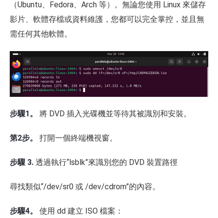
（Ubuntu、Fedora、Arch 等）。無論您使用 Linux 來儲存
影片、軟體存檔或資料維護，您都可以完全掌控，並且無
需任何其他軟體。
步驟1。
將 DVD 插入光碟機並等待其被識別和安裝。
第2步。
打開一個終端機視窗。
步驟 3.
透過執行“lsblk”來識別您的 DVD 裝置路徑
尋找類似“/dev/sr0 或 /dev/cdrom”的內容。
步驟4。
使用 dd 建立 ISO 檔案：