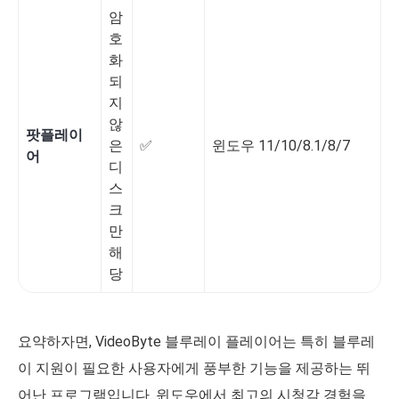
암
호
화
되
지
않
팟플레이
은
✅️
윈도우 11/10/8.1/8/7
✅
어
디
스
크
만
해
당
요약하자면, VideoByte 블루레이 플레이어는 특히 블루레
이 지원이 필요한 사용자에게 풍부한 기능을 제공하는 뛰
어난 프로그램입니다. 윈도우에서 최고의 시청각 경험을