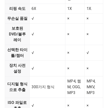
리핑 속도
6X
1X
1X.
무손실 품질
√
×
×
보호된
DVD/블루
√
×
×
레이
선택한 타이
√
×
√
×
틀/챕터
장치 사전
√
×
×
×
설정
MP4, 웹
MP4,
디지털 형식
300가지 형식
M, OGG,
MKV,
으로 추출
MP3
MP3
ISO 파일로
√
×
×
×